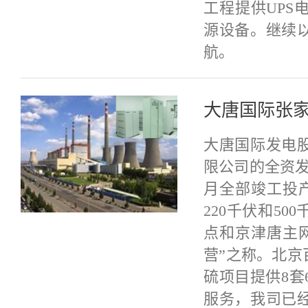
工程提供UPS
源设备。继续
航。
大唐国际张
大唐国际发电
限公司的全资发
月全部竣工投
220千伏和5
点和京津唐主
营”之称。北京
硫项目提供8套
服务，我司已