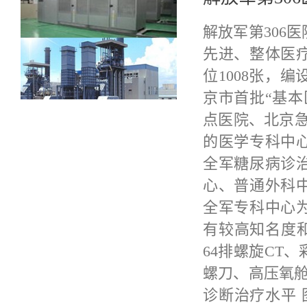
解放军第306
先进、整体医
位1008张，
京市首批“基
点医院、北京急
的医学专科中
全军糖尿病诊
心、普通外科
全军专科中心
有较高知名度和
64排螺旋CT
螺刀、高压氧舱
诊断治疗水平 